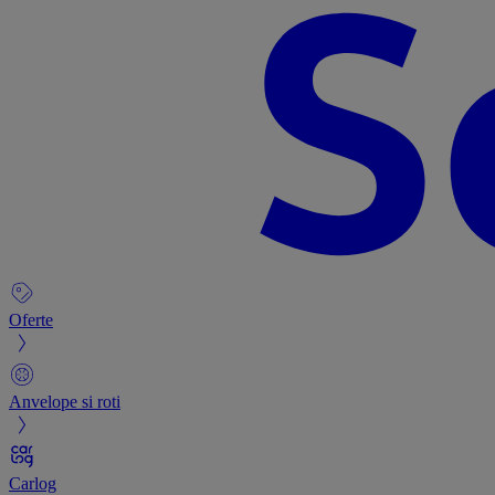
Oferte
Anvelope si roti
Carlog