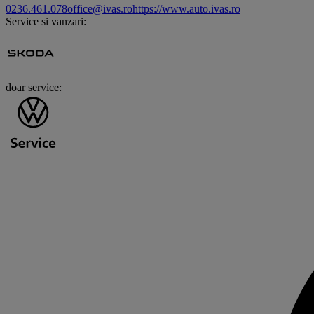
0236.461.078
office@ivas.ro
https://www.auto.ivas.ro
Service si vanzari:
doar service: