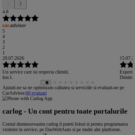
4.8
5
4
3
2
1
29.07.2026
15.07.2
Un service care isi respecta clientii.
Experien
Ion I.
Dimitrio
Ajutati-ne sa ne optimizam calitatea si serviciile si evaluati-ne pe
CarAdvisor.
69
evaluari
carlog - Un cont pentru toate portalurile
Contul dumneavoastra carlog il puteti folosi si pentru programarea
vizitelor in service, pe DasWeltAuto si pe multe alte platforme.